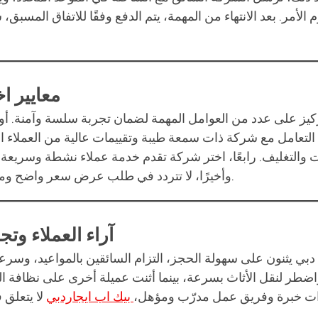
أمر. بعد الانتهاء من المهمة، يتم الدفع وفقًا للاتفاق المسبق، سو
معايير ا
كيز على عدد من العوامل المهمة لضمان تجربة سلسة وآمنة. أولً
لتعامل مع شركة ذات سمعة طيبة وتقييمات عالية من العملاء السابقين، ويُستحسن قرا
ت والتغليف. رابعًا، اختر شركة تقدم خدمة عملاء نشطة وسريعة ا
وأخيرًا، لا تتردد في طلب عرض سعر واضح ومفصل قبل بدء الخدمة لتجنب أي لبس أو تكاليف غير متوقعة.
آراء العملاء وت
دبي يثنون على سهولة الحجز، التزام السائقين بالمواعيد، وسرعة ا
لنقل الأثاث بسرعة، بينما أثنت عميلة أخرى على نظافة الشا
ت خبرة وفريق عمل مدرّب ومؤهل،
بيك اب ايجاردبي