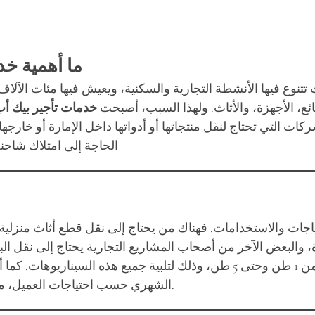
ما أهمية خد
يث تتنوع فيها الأنشطة التجارية والسكنية، ويعيش فيها مئات ا
ع، الأجهزة، والأثاث. ولهذا السبب، أصبحت
خدمات تأجير بيك أ
ركات التي تحتاج لنقل منتجاتها أو أدواتها داخل الإمارة أو خا
الحاجة إلى امتلاك شاحن
اجات والاستخدامات. فهناك من يحتاج إلى نقل قطع أثاث منزلية
 والبعض الآخر من أصحاب المشاريع التجارية يحتاج إلى نقل الب
البيك أب أنواعًا مختلفة من الشاحنات بمقاسات تبدأ من 1 طن وحتى 5 طن، وذلك 
الشهري حسب احتياجات العميل، مما يمنح المستفيد حرية تامة في التخطيط لاستخدام الخدمة.