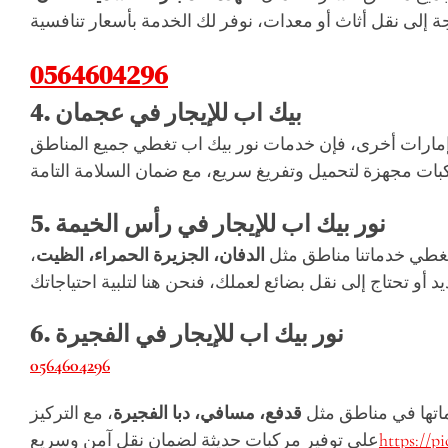
0564604296
بيك اب للإيجار في عجمان
4.
ى إمارات أخرى، فإن خدمات نور بيك اب تغطي جميع المناطق
نور بيك اب للإيجار في رأس الخيمة
5.
. تغطي خدماتنا مناطق مثل
الدفان، الجزيرة الحمراء، الظيت
،
نور بيك اب للإيجار في الفجيرة
6.
0564604296
دماتها في مناطق مثل
قدفع، مسافي، دبا الفجيرة
، مع التركيز
https://p
على توفير مركبات حديثة لضمان نقل آمن وسريع