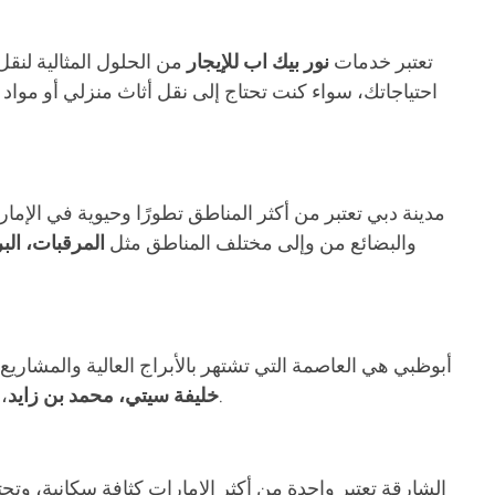
تعتبر خدمات
نور بيك اب للإيجار
من الحلول المثالية لنقل
احتياجاتك، سواء كنت تحتاج إلى نقل أثاث منزلي أو مواد
مدينة دبي تعتبر من أكثر المناطق تطورًا وحيوية في الإم
والبضائع من وإلى مختلف المناطق مثل
المرقبات، البر
أبوظبي هي العاصمة التي تشتهر بالأبراج العالية والمشاريع
، وغيرها. توفر خدماتنا الشاملة نقل الأثاث والبضائع الكبيرة بفعالية، مع توفير مركبات مجهزة لتلبية جميع احتياجاتك اللوجستية.
خليفة سيتي، محمد بن زايد
الشارقة تعتبر واحدة من أكثر الإمارات كثافة سكانية، و