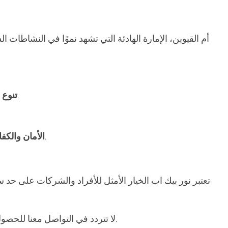
أم القيوين، الإمارة الهادئة التي تشهد نموًا في النشاطات
: نقدم مجموعة من البيك اب بمختلف الأحجام لتلبية جميع احتياجات العملاء سواء لنقل الأثاث أو البضائع الكبيرة.
تنوع 
: جميع المركبات مجهزة بأحدث الأنظمة للحفاظ على البضائع أثناء النقل، مع فريق مدرب لتحميل وتفريغ الأثاث بأمان.
الأمان والكفا
تعتبر نور بيك اب الخيار الأمثل للأفراد والشركات على حد
لا تتردد في التواصل معنا للحصول على أفضل خدمات بيك اب للإيجار في الإمارات. نحن هنا لنقدم لك الحلول التي تناسب احتياجاتك بأسلوب احترافي ودقيق.